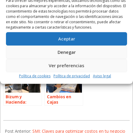
Para ofrecer las mejores experiencias, utilizamos tecnologías como las
cookies para almacenar y/o acceder a la información del dispositivo. El
consentimiento de estas tecnologías nos permitirá procesar datos
como el comportamiento de navegación o las identificaciones únicas
en este sitio. No consentir o retirar el consentimiento, puede afectar
negativamente a ciertas características y funciones.
Aceptar
Factura
Verifactu: Todo
Hacienda inicia
Electrónica,
sobre el nuevo
plazo para
Denegar
Digitalización y
sistema y cómo
trámite esencial
Subvenciones
Zarco Asesoría
de la Renta
te ayuda
Ver preferencias
Política de cookies
Política de privacidad
Aviso legal
Bizum y
Cambios en
Hacienda:
Cajas
Nuevas Reglas
Registradoras:
Lo que
Comercios y
2025-
Restaurantes
Deben Saber
02-
Post Anterior:
SMI: Claves para optimizar costos en tu negocio