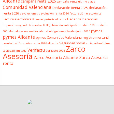
Alicante
campaña renta 2026
campaña renta último plazo
Comunidad Valenciana
Declaración Renta 2025
declaración
renta 2026
devoluciones
devolución renta 2026
facturación electrónica
Factura electrónica
Hacienda
herencias
finanzas
gestoría Alicante
impuestos segundo trimestre
IRPF
Jubilación anticipada
modelo 130
modelo
pymes
303
Mutualistas
normativa laboral
obligaciones fiscales junio 2026
pymes Alicante
pymes Comunidad Valenciana
registro mercantil
Seguridad Social
regularización cuotas
renta 2026 alicante
sociedad anónima
Zarco
Verifactu
sociedad limitada
Verifactu 2026
Asesoría
Zarco Asesoría Alicante
Zarco Asesoría
renta