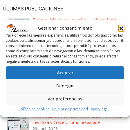
ÚLTIMAS PUBLICACIONES
El cierre del primer semestre y su importancia
para tu empresa
Gestionar consentimiento
1 julio, 2026
Para ofrecer las mejores experiencias, utilizamos tecnologías como las
Ayer, 30 de junio de 2026,
>Leer más >>
cookies para almacenar y/o acceder a la información del dispositivo. El
consentimiento de estas tecnologías nos permitirá procesar datos
como el comportamiento de navegación o las identificaciones únicas
¡Recta final de junio 2026! Fechas clave y
en este sitio. No consentir o retirar el consentimiento, puede afectar
obligaciones para tu negocio
negativamente a ciertas características y funciones.
28 mayo, 2026
Junio llega a su fin y con él se
>Leer más >>
Aceptar
¿Aún no has presentado la Renta? Estas son las
Denegar
fechas límite que debes conocer en 2026
8 mayo, 2026
Ver preferencias
La campaña de la Declaración de la
>Leer más >>
Política de cookies
Política de privacidad
Aviso legal
Automatización de facturas en 2026: VeriFactu,
Ley Crea y Crece y cómo prepararte
29 abril, 2026