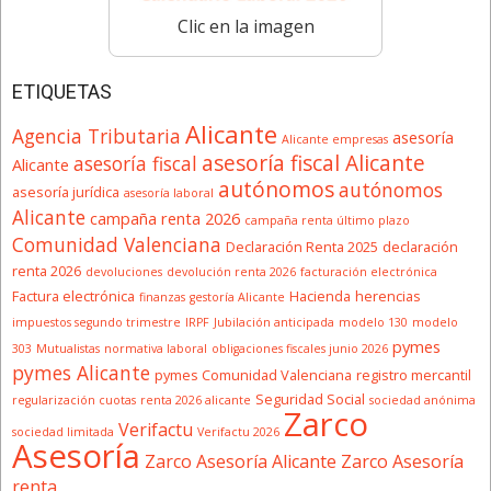
Clic en la imagen
ETIQUETAS
Alicante
Agencia Tributaria
asesoría
Alicante empresas
asesoría fiscal Alicante
asesoría fiscal
Alicante
autónomos
autónomos
asesoría jurídica
asesoría laboral
Alicante
campaña renta 2026
campaña renta último plazo
Comunidad Valenciana
Declaración Renta 2025
declaración
renta 2026
devoluciones
devolución renta 2026
facturación electrónica
Factura electrónica
Hacienda
herencias
finanzas
gestoría Alicante
impuestos segundo trimestre
IRPF
Jubilación anticipada
modelo 130
modelo
pymes
303
Mutualistas
normativa laboral
obligaciones fiscales junio 2026
pymes Alicante
pymes Comunidad Valenciana
registro mercantil
Seguridad Social
regularización cuotas
renta 2026 alicante
sociedad anónima
Zarco
Verifactu
sociedad limitada
Verifactu 2026
Asesoría
Zarco Asesoría Alicante
Zarco Asesoría
renta