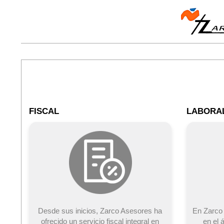
Skip
to
content
Navigation
Menu
FISCAL
LABORA
Desde sus inicios, Zarco Asesores ha
En Zarco 
ofrecido un servicio fiscal integral en
en el 