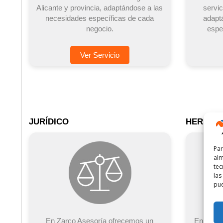
Alicante y provincia, adaptándose a las
servic
necesidades específicas de cada
adapt
negocio.
espe
Ver Servicio
JURÍDICO
HERENC
Par
alm
tec
las
pue
En Zarco Asesoría ofrecemos un
En Zarco