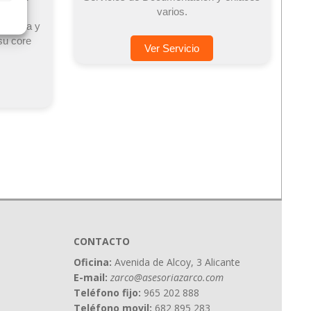
urcing
varios.
empresa y
su core
Ver Servicio
CONTACTO
Oficina:
Avenida de Alcoy, 3 Alicante
E-mail:
zarco@asesoriazarco.com
Teléfono fijo:
965 202 888
Teléfono movil:
682 895 283