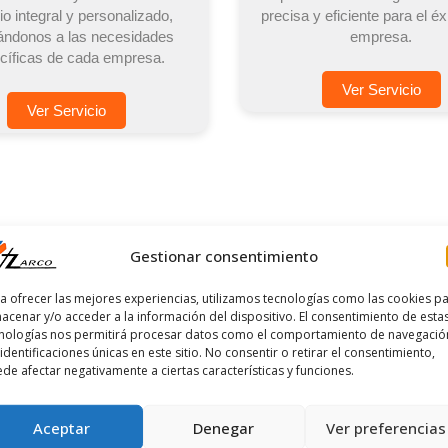
io integral y personalizado,
precisa y eficiente para el éx
ándonos a las necesidades
empresa.
cíficas de cada empresa.
Ver Servicio
Ver Servicio
IAS
OUTSOURCING
Gestionar consentimiento
a ofrecer las mejores experiencias, utilizamos tecnologías como las cookies p
acenar y/o acceder a la información del dispositivo. El consentimiento de esta
nologías nos permitirá procesar datos como el comportamiento de navegació
 identificaciones únicas en este sitio. No consentir o retirar el consentimiento,
de afectar negativamente a ciertas características y funciones.
Aceptar
Denegar
Ver preferencias
 Asesoría entendemos que la
En Zarco Asesoría ofrece