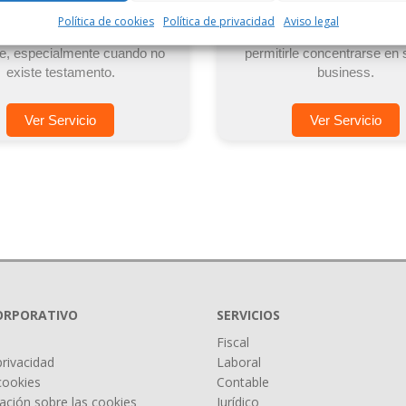
de una herencia puede ser un
servicio integral de outso
Política de cookies
Política de privacidad
Aviso legal
 complejo y emocionalmente
diseñado para optimizar su 
te, especialmente cuando no
permitirle concentrarse en 
existe testamento.
business.
Ver Servicio
Ver Servicio
CORPORATIVO
SERVICIOS
Fiscal
privacidad
Laboral
 cookies
Contable
ción sobre las cookies
Jurídico