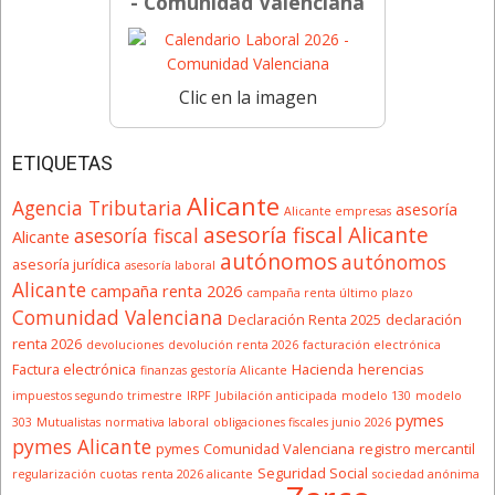
- Comunidad Valenciana
Clic en la imagen
ETIQUETAS
Alicante
Agencia Tributaria
asesoría
Alicante empresas
asesoría fiscal Alicante
asesoría fiscal
Alicante
autónomos
autónomos
asesoría jurídica
asesoría laboral
Alicante
campaña renta 2026
campaña renta último plazo
Comunidad Valenciana
Declaración Renta 2025
declaración
renta 2026
devoluciones
devolución renta 2026
facturación electrónica
Factura electrónica
Hacienda
herencias
finanzas
gestoría Alicante
impuestos segundo trimestre
IRPF
Jubilación anticipada
modelo 130
modelo
pymes
303
Mutualistas
normativa laboral
obligaciones fiscales junio 2026
pymes Alicante
pymes Comunidad Valenciana
registro mercantil
Seguridad Social
regularización cuotas
renta 2026 alicante
sociedad anónima