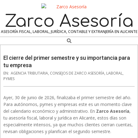
Skip
to
Zarco Asesoría
content
ASESORÍA FISCAL, LABORAL, JURÍDICA, CONTABLE Y EXTRANJERÍA EN ALICANTE
Search
Navigation
Menu
El cierre del primer semestre y su importancia para
tu empresa
EN:
AGENCIA TRIBUTARIA
,
CONSEJOS DE ZARCO ASESORÍA
,
LABORAL
,
PYMES
Ayer, 30 de junio de 2026, finalizaba el primer semestre del año.
Para autónomos, pymes y empresas este es un momento clave
del calendario económico y administrativo. En
Zarco Asesoría
,
tu asesoría fiscal, laboral y jurídica en Alicante, estos días son
especialmente intensos, ya que muchos clientes cierran cuentas,
revisan obligaciones y planifican el segundo semestre.