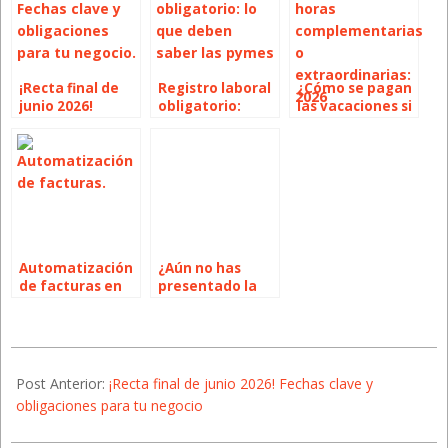
¡Recta final de
Registro laboral
¿Cómo se pagan
junio 2026!
obligatorio:
las vacaciones si
Fechas clave y
claves para
hay
obligaciones
pymes y
ampliaciones de
para tu negocio
autónomos en
jornada? Guía
Alicante
2026
Automatización
¿Aún no has
de facturas en
presentado la
2026: VeriFactu,
Renta? Estas son
Ley Crea y Crece
las fechas límite
y cómo
que debes
2026-
prepararte
conocer en 2026
07-
Post Anterior:
¡Recta final de junio 2026! Fechas clave y
01
obligaciones para tu negocio