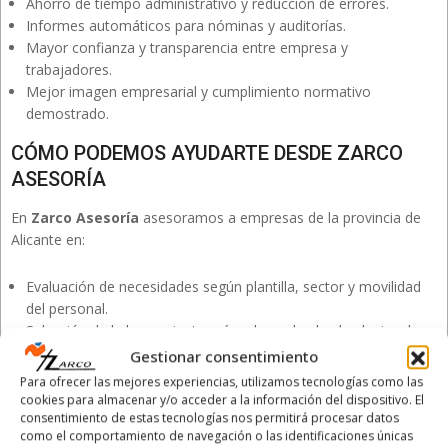
Ahorro de tiempo administrativo y reducción de errores.
Informes automáticos para nóminas y auditorías.
Mayor confianza y transparencia entre empresa y
trabajadores.
Mejor imagen empresarial y cumplimiento normativo
demostrado.
CÓMO PODEMOS AYUDARTE DESDE ZARCO
ASESORÍA
En
Zarco Asesoría
asesoramos a empresas de la provincia de
Alicante en:
Evaluación de necesidades según plantilla, sector y movilidad
del personal.
Selección de la herramienta más adecuada: desde plugins de
WordPress hasta soluciones en la nube o terminales físicos.
Gestionar consentimiento
Implantación práctica y formación al personal.
Para ofrecer las mejores experiencias, utilizamos tecnologías como las
Comprobación del cumplimiento normativo y preparación ante
cookies para almacenar y/o acceder a la información del dispositivo. El
inspecciones.
consentimiento de estas tecnologías nos permitirá procesar datos
como el comportamiento de navegación o las identificaciones únicas