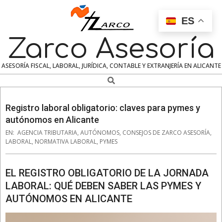
Skip
to
ES
content
Zarco Asesoría
ASESORÍA FISCAL, LABORAL, JURÍDICA, CONTABLE Y EXTRANJERÍA EN ALICANTE
Search
Navigation
Menu
Registro laboral obligatorio: claves para pymes y
autónomos en Alicante
EN:
AGENCIA TRIBUTARIA
,
AUTÓNOMOS
,
CONSEJOS DE ZARCO ASESORÍA
,
LABORAL
,
NORMATIVA LABORAL
,
PYMES
EL REGISTRO OBLIGATORIO DE LA JORNADA
LABORAL: QUÉ DEBEN SABER LAS PYMES Y
AUTÓNOMOS EN ALICANTE