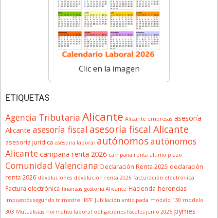
Clic en la imagen
ETIQUETAS
Alicante
Agencia Tributaria
asesoría
Alicante empresas
asesoría fiscal Alicante
asesoría fiscal
Alicante
autónomos
autónomos
asesoría jurídica
asesoría laboral
Alicante
campaña renta 2026
campaña renta último plazo
Comunidad Valenciana
Declaración Renta 2025
declaración
renta 2026
devoluciones
devolución renta 2026
facturación electrónica
Factura electrónica
Hacienda
herencias
finanzas
gestoría Alicante
impuestos segundo trimestre
IRPF
Jubilación anticipada
modelo 130
modelo
pymes
303
Mutualistas
normativa laboral
obligaciones fiscales junio 2026