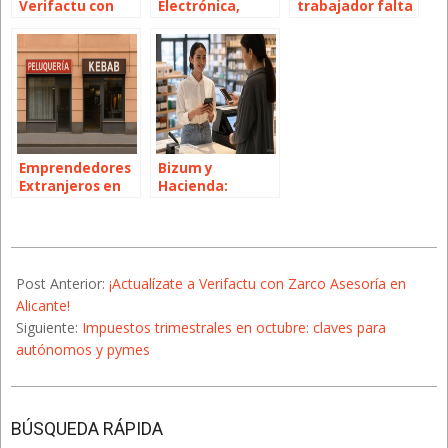
Verifactu con
Electrónica,
trabajador falta
Zarco Asesoría
Digitalización y
al trabajo sin
en Alicante!
Subvenciones
justificante?
Guía para
empresarios en
Alicante
Emprendedores
Bizum y
Extranjeros en
Hacienda:
Alicante: Un
Nuevas Reglas
Valor para Todos
2025-
09-
Post Anterior:
¡Actualízate a Verifactu con Zarco Asesoría en
27
Alicante!
Siguiente:
Impuestos trimestrales en octubre: claves para
autónomos y pymes
BÚSQUEDA RÁPIDA