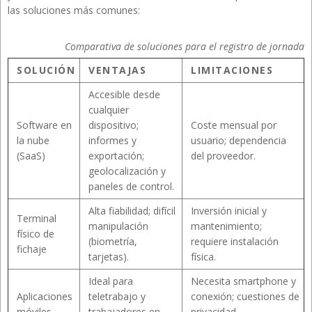
las soluciones más comunes:
Comparativa de soluciones para el registro de jornada
SOLUCIÓN
VENTAJAS
LIMITACIONES
Accesible desde
cualquier
Software en
dispositivo;
Coste mensual por
la nube
informes y
usuario; dependencia
(SaaS)
exportación;
del proveedor.
geolocalización y
paneles de control.
Alta fiabilidad; difícil
Inversión inicial y
Terminal
manipulación
mantenimiento;
físico de
(biometría,
requiere instalación
fichaje
tarjetas).
física.
Ideal para
Necesita smartphone y
Aplicaciones
teletrabajo y
conexión; cuestiones de
móviles
trabajadores en
privacidad