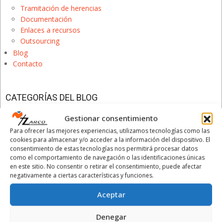
Tramitación de herencias
Documentación
Enlaces a recursos
Outsourcing
Blog
Contacto
CATEGORÍAS DEL BLOG
Categorías
Gestionar consentimiento
del
Para ofrecer las mejores experiencias, utilizamos tecnologías como las
Blog
cookies para almacenar y/o acceder a la información del dispositivo. El
consentimiento de estas tecnologías nos permitirá procesar datos
ÚLTIMAS PUBLICACIONES
como el comportamiento de navegación o las identificaciones únicas
en este sitio. No consentir o retirar el consentimiento, puede afectar
El cierre del primer semestre y su importancia
negativamente a ciertas características y funciones.
para tu empresa
Aceptar
1 julio, 2026
Ayer, 30 de junio de 2026,
>Leer más >>
Denegar