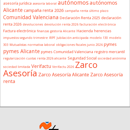
autónomos
autónomos
asesoría jurídica
asesoría laboral
Alicante
campaña renta 2026
campaña renta último plazo
Comunidad Valenciana
Declaración Renta 2025
declaración
renta 2026
devoluciones
devolución renta 2026
facturación electrónica
Factura electrónica
Hacienda
herencias
finanzas
gestoría Alicante
impuestos segundo trimestre
IRPF
Jubilación anticipada
modelo 130
modelo
pymes
303
Mutualistas
normativa laboral
obligaciones fiscales junio 2026
pymes Alicante
pymes Comunidad Valenciana
registro mercantil
Seguridad Social
regularización cuotas
renta 2026 alicante
sociedad anónima
Zarco
Verifactu
sociedad limitada
Verifactu 2026
Asesoría
Zarco Asesoría Alicante
Zarco Asesoría
renta