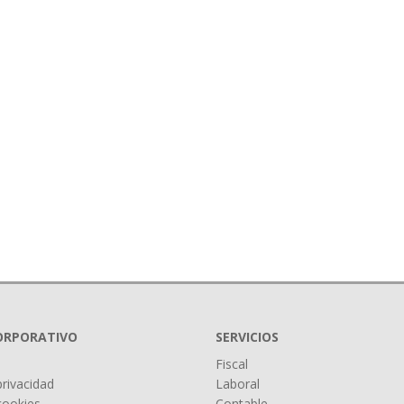
CORPORATIVO
SERVICIOS
Fiscal
privacidad
Laboral
 cookies
Contable