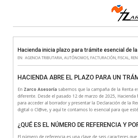
Skip
to
content
Navigation
Menu
Hacienda inicia plazo para trámite esencial de l
EN:
AGENCIA TRIBUTARIA
,
AUTÓNOMOS
,
FACTURACIÓN
,
FISCAL
,
REN
HACIENDA ABRE EL PLAZO PARA UN TRÁM
En
Zarco Asesoría
sabemos que la campaña de la Renta es
diferente. Desde el pasado 12 de marzo de 2025, Hacienda 
para acceder al borrador y presentar la Declaración de la Re
digital o Cl@ve, y aquí te contamos lo esencial para que estés
¿QUÉ ES EL NÚMERO DE REFERENCIA Y PO
El número de referencia es una clave de seis caracteres que