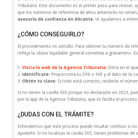
Tributaria. Este documento es el primer paso para revisar, a
que los números de referencia de años anteriores no sirven
asesoría de confianza en Alicante
, te ayudamos a entend
¿CÓMO CONSEGUIRLO?
El procedimiento es sencillo. Para obtener tu número de refe
refleja la «Base liquidable general sometida a gravamen». E
Visita la web de la Agencia Tributaria:
Entra en el ap
Identifícate:
Proporciona tu DNI o NIE y el dato de la cas
Obtén tu clave:
Si todo está correcto, recibirás el númer
Si no tienes la casilla 505 porque no declaraste en 2023, 
por la app de la Agencia Tributaria, que te facilita el proce
¿DUDAS CON EL TRÁMITE?
Entendemos que este proceso puede resultar confuso si no e
ayudarte. Si no localizas la casilla 505, tienes problemas d