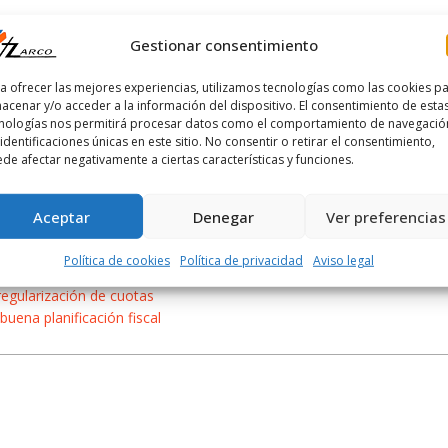
Gestionar consentimiento
a ofrecer las mejores experiencias, utilizamos tecnologías como las cookies p
acenar y/o acceder a la información del dispositivo. El consentimiento de esta
nologías nos permitirá procesar datos como el comportamiento de navegació
 identificaciones únicas en este sitio. No consentir o retirar el consentimiento,
de afectar negativamente a ciertas características y funciones.
La Seguridad
Ya Tengo Un
Social notifica a
Negocio, ¿Y
Aceptar
Denegar
Ver preferencias
autónomos la
Ahora Qué?
regularización
de cuotas
Política de cookies
Política de privacidad
Aviso legal
regularización de cuotas
ena planificación fiscal