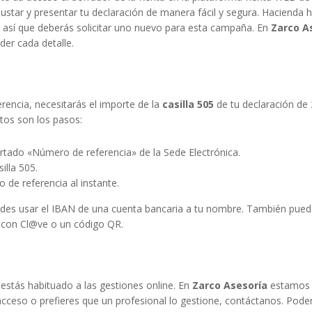
justar y presentar tu declaración de manera fácil y segura. Hacienda 
, así que deberás solicitar uno nuevo para esta campaña. En
Zarco As
er cada detalle.
rencia, necesitarás el importe de la
casilla 505
de tu declaración de
stos son los pasos:
artado «Número de referencia» de la Sede Electrónica.
illa 505.
o de referencia al instante.
puedes usar el IBAN de una cuenta bancaria a tu nombre. También pued
so con Cl@ve o un código QR.
stás habituado a las gestiones online. En
Zarco Asesoría
estamos 
e acceso o prefieres que un profesional lo gestione, contáctanos. Pod