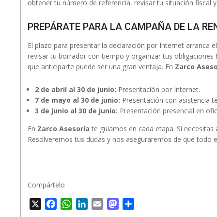
obtener tu número de referencia, revisar tu situación fiscal
PREPÁRATE PARA LA CAMPAÑA DE LA RE
El plazo para presentar la declaración por Internet arranca e
revisar tu borrador con tiempo y organizar tus obligaciones 
que anticiparte puede ser una gran ventaja. En
Zarco Aseso
2 de abril al 30 de junio:
Presentación por Internet.
7 de mayo al 30 de junio:
Presentación con asistencia tele
3 de junio al 30 de junio:
Presentación presencial en ofic
En
Zarco Asesoría
te guiamos en cada etapa. Si necesitas a
Resolveremos tus dudas y nos aseguraremos de que todo es
Compártelo
X
Facebook
WhatsApp
LinkedIn
Email
Mastodon
Compartir