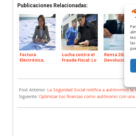
Publicaciones Relacionadas:
Par
alm
tec
las
pue
Factura
Lucha contra el
Renta 2024:
Electrónica,
Fraude Fiscal: Lo
Devoluciones,
Digitalización y
que Autónomos
Plataformas
Subvenciones
Deben Saber
Online y Avisos
de la AEAT
2025-
03-
Post Anterior:
La Seguridad Social notifica a autónomos la 
17
Siguiente:
Optimizar tus finanzas como autónomo con una bu