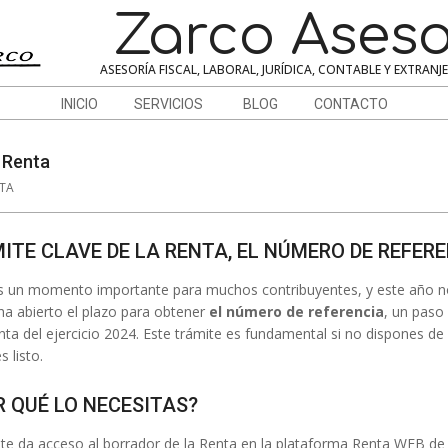
Zarco Aseso
ASESORÍA FISCAL, LABORAL, JURÍDICA, CONTABLE Y EXTRANJ
INICIO
SERVICIOS
BLOG
CONTACTO
a Renta
TA
ITE CLAVE DE LA RENTA, EL NÚMERO DE REFER
 un momento importante para muchos contribuyentes, y este año n
ha abierto el plazo para obtener
el número de referencia
, un paso 
nta del ejercicio 2024. Este trámite es fundamental si no dispones de 
 listo.
R QUÉ LO NECESITAS?
 te da acceso al borrador de la Renta en la plataforma Renta WEB de