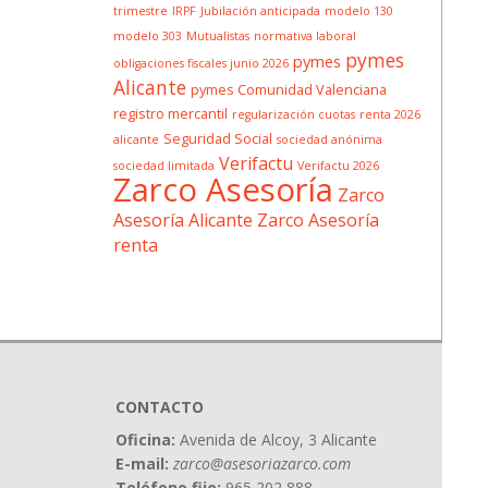
trimestre
IRPF
Jubilación anticipada
modelo 130
modelo 303
Mutualistas
normativa laboral
pymes
pymes
obligaciones fiscales junio 2026
Alicante
pymes Comunidad Valenciana
registro mercantil
regularización cuotas
renta 2026
Seguridad Social
alicante
sociedad anónima
Verifactu
sociedad limitada
Verifactu 2026
Zarco Asesoría
Zarco
Asesoría Alicante
Zarco Asesoría
renta
CONTACTO
Oficina:
Avenida de Alcoy, 3 Alicante
E-mail:
zarco@asesoriazarco.com
Teléfono fijo:
965 202 888