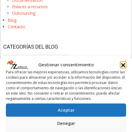
Documentación
Enlaces a recursos
Outsourcing
Blog
Contacto
CATEGORÍAS DEL BLOG
Categorías
del
Gestionar consentimiento
Blog
Para ofrecer las mejores experiencias, utilizamos tecnologías como las
cookies para almacenar y/o acceder a la información del dispositivo. El
ÚLTIMAS PUBLICACIONES
consentimiento de estas tecnologías nos permitirá procesar datos
como el comportamiento de navegación o las identificaciones únicas
El cierre del primer semestre y su importancia
en este sitio. No consentir o retirar el consentimiento, puede afectar
para tu empresa
negativamente a ciertas características y funciones.
1 julio, 2026
Aceptar
Ayer, 30 de junio de 2026,
>Leer más >>
Denegar
¡Recta final de junio 2026! Fechas clave y
obligaciones para tu negocio