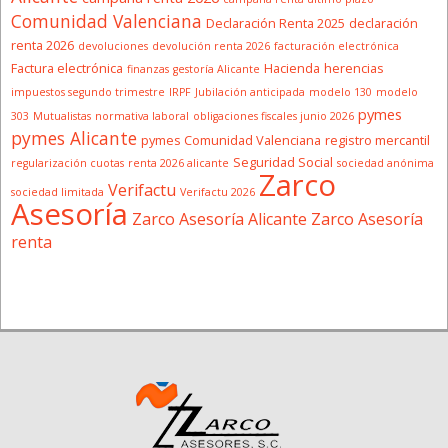
Comunidad Valenciana
Declaración Renta 2025
declaración
renta 2026
devoluciones
devolución renta 2026
facturación electrónica
Factura electrónica
Hacienda
herencias
finanzas
gestoría Alicante
impuestos segundo trimestre
IRPF
Jubilación anticipada
modelo 130
modelo
pymes
303
Mutualistas
normativa laboral
obligaciones fiscales junio 2026
pymes Alicante
pymes Comunidad Valenciana
registro mercantil
Seguridad Social
regularización cuotas
renta 2026 alicante
sociedad anónima
Zarco
Verifactu
sociedad limitada
Verifactu 2026
Asesoría
Zarco Asesoría Alicante
Zarco Asesoría
renta