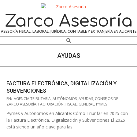
Skip
to
Zarco Asesoría
content
ASESORÍA FISCAL, LABORAL, JURÍDICA, CONTABLE Y EXTRANJERÍA EN ALICANTE
Search
Navigation
Menu
AYUDAS
FACTURA ELECTRÓNICA, DIGITALIZACIÓN Y
SUBVENCIONES
2025-
EN:
AGENCIA TRIBUTARIA
,
AUTÓNOMOS
,
AYUDAS
,
CONSEJOS DE
04-
ZARCO ASESORÍA
,
FACTURACIÓN
,
FISCAL
,
GENERAL
,
PYMES
11
Pymes y Autónomos en Alicante: Cómo Triunfar en 2025 con
la Factura Electrónica, Digitalización y Subvenciones El 2025
está siendo un año clave para las