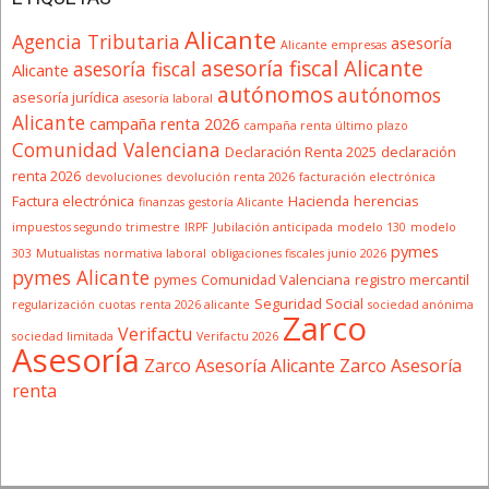
Alicante
Agencia Tributaria
asesoría
Alicante empresas
asesoría fiscal Alicante
asesoría fiscal
Alicante
autónomos
autónomos
asesoría jurídica
asesoría laboral
Alicante
campaña renta 2026
campaña renta último plazo
Comunidad Valenciana
Declaración Renta 2025
declaración
renta 2026
devoluciones
devolución renta 2026
facturación electrónica
Factura electrónica
Hacienda
herencias
finanzas
gestoría Alicante
impuestos segundo trimestre
IRPF
Jubilación anticipada
modelo 130
modelo
pymes
303
Mutualistas
normativa laboral
obligaciones fiscales junio 2026
pymes Alicante
pymes Comunidad Valenciana
registro mercantil
Seguridad Social
regularización cuotas
renta 2026 alicante
sociedad anónima
Zarco
Verifactu
sociedad limitada
Verifactu 2026
Asesoría
Zarco Asesoría Alicante
Zarco Asesoría
renta