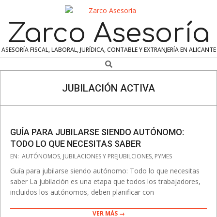
Skip
to
Zarco Asesoría
content
ASESORÍA FISCAL, LABORAL, JURÍDICA, CONTABLE Y EXTRANJERÍA EN ALICANTE
Search
Navigation
Menu
JUBILACIÓN ACTIVA
GUÍA PARA JUBILARSE SIENDO AUTÓNOMO:
TODO LO QUE NECESITAS SABER
2025-
EN:
AUTÓNOMOS
,
JUBILACIONES Y PREJUBILCIONES
,
PYMES
03-
Guía para jubilarse siendo autónomo: Todo lo que necesitas
26
saber La jubilación es una etapa que todos los trabajadores,
incluidos los autónomos, deben planificar con
VER MÁS →