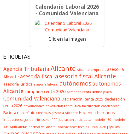
Calendario Laboral 2026
- Comunidad Valenciana
Clic en la imagen
ETIQUETAS
Alicante
Agencia Tributaria
asesoría
Alicante empresas
asesoría fiscal Alicante
asesoría fiscal
Alicante
autónomos
autónomos
asesoría jurídica
asesoría laboral
Alicante
campaña renta 2026
campaña renta último plazo
Comunidad Valenciana
Declaración Renta 2025
declaración
renta 2026
devoluciones
devolución renta 2026
facturación electrónica
Factura electrónica
Hacienda
herencias
finanzas
gestoría Alicante
impuestos segundo trimestre
IRPF
Jubilación anticipada
modelo 130
modelo
pymes
303
Mutualistas
normativa laboral
obligaciones fiscales junio 2026
pymes Alicante