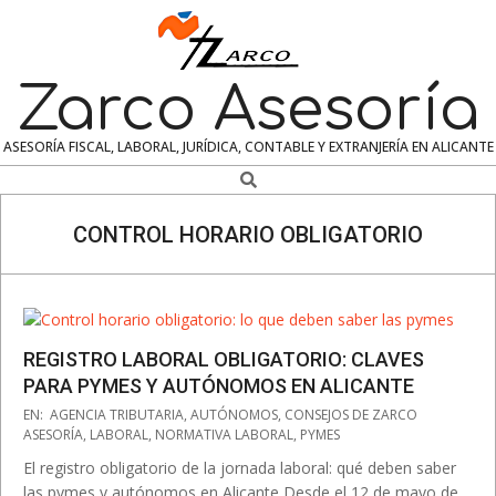
Skip
to
content
Zarco Asesoría
ASESORÍA FISCAL, LABORAL, JURÍDICA, CONTABLE Y EXTRANJERÍA EN ALICANTE
Search
Navigation
Menu
CONTROL HORARIO OBLIGATORIO
REGISTRO LABORAL OBLIGATORIO: CLAVES
PARA PYMES Y AUTÓNOMOS EN ALICANTE
2025-
EN:
AGENCIA TRIBUTARIA
,
AUTÓNOMOS
,
CONSEJOS DE ZARCO
09-
ASESORÍA
,
LABORAL
,
NORMATIVA LABORAL
,
PYMES
27
El registro obligatorio de la jornada laboral: qué deben saber
las pymes y autónomos en Alicante Desde el 12 de mayo de