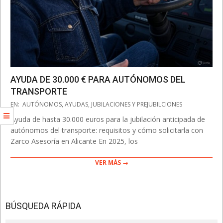
AYUDA DE 30.000 € PARA AUTÓNOMOS DEL
TRANSPORTE
2025-
EN:
AUTÓNOMOS
,
AYUDAS
,
JUBILACIONES Y PREJUBILCIONES
03-
Ayuda de hasta 30.000 euros para la jubilación anticipada de
12
autónomos del transporte: requisitos y cómo solicitarla con
Zarco Asesoría en Alicante En 2025, los
VER MÁS →
BÚSQUEDA RÁPIDA