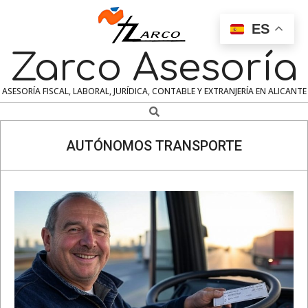
Skip
to
ES
content
Zarco Asesoría
ASESORÍA FISCAL, LABORAL, JURÍDICA, CONTABLE Y EXTRANJERÍA EN ALICANTE
Search
Navigation
Menu
AUTÓNOMOS TRANSPORTE