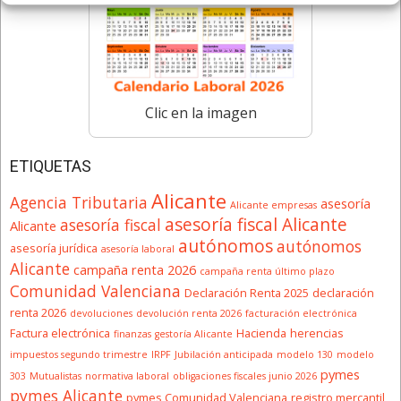
Clic en la imagen
ETIQUETAS
Alicante
Agencia Tributaria
asesoría
Alicante empresas
asesoría fiscal Alicante
asesoría fiscal
Alicante
autónomos
autónomos
asesoría jurídica
asesoría laboral
Alicante
campaña renta 2026
campaña renta último plazo
Comunidad Valenciana
Declaración Renta 2025
declaración
renta 2026
devoluciones
devolución renta 2026
facturación electrónica
Factura electrónica
Hacienda
herencias
finanzas
gestoría Alicante
impuestos segundo trimestre
IRPF
Jubilación anticipada
modelo 130
modelo
pymes
303
Mutualistas
normativa laboral
obligaciones fiscales junio 2026
pymes Alicante
pymes Comunidad Valenciana
registro mercantil