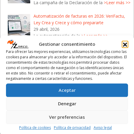
La campaña de la Declaración de la
>Leer más >>
Automatización de facturas en 2026: VeriFactu,
Ley Crea y Crece y cómo prepararte
29 abril, 2026
La automatización de la
>Leer más >>
Gestionar consentimiento
Campaña de la Renta 2026: Cómo protegerte de
Para ofrecer las mejores experiencias, utilizamos tecnologías como las
las estafas de Hacienda
cookies para almacenar y/o acceder a la información del dispositivo. El
28 abril, 2026
consentimiento de estas tecnologías nos permitirá procesar datos
como el comportamiento de navegación o las identificaciones únicas
Con el inicio de la Campaña de la
>Leer más >>
en este sitio. No consentir o retirar el consentimiento, puede afectar
negativamente a ciertas características y funciones.
Aceptar
Denegar
Calendario Laboral 2026
- Comunidad Valenciana
Ver preferencias
Política de cookies
Política de privacidad
Aviso legal