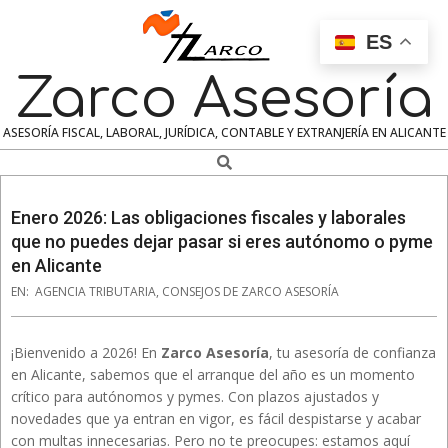
Skip
to
ES
content
Zarco Asesoría
ASESORÍA FISCAL, LABORAL, JURÍDICA, CONTABLE Y EXTRANJERÍA EN ALICANTE
Search
Navigation
Menu
Enero 2026: Las obligaciones fiscales y laborales
que no puedes dejar pasar si eres autónomo o pyme
en Alicante
EN:
AGENCIA TRIBUTARIA
,
CONSEJOS DE ZARCO ASESORÍA
¡Bienvenido a 2026! En
Zarco Asesoría
, tu asesoría de confianza
en Alicante, sabemos que el arranque del año es un momento
crítico para autónomos y pymes. Con plazos ajustados y
novedades que ya entran en vigor, es fácil despistarse y acabar
con multas innecesarias. Pero no te preocupes: estamos aquí