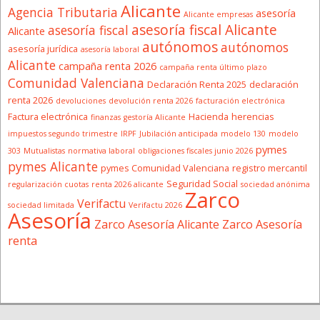
Alicante
Agencia Tributaria
asesoría
Alicante empresas
asesoría fiscal Alicante
asesoría fiscal
Alicante
autónomos
autónomos
asesoría jurídica
asesoría laboral
Alicante
campaña renta 2026
campaña renta último plazo
Comunidad Valenciana
Declaración Renta 2025
declaración
renta 2026
devoluciones
devolución renta 2026
facturación electrónica
Factura electrónica
Hacienda
herencias
finanzas
gestoría Alicante
impuestos segundo trimestre
IRPF
Jubilación anticipada
modelo 130
modelo
pymes
303
Mutualistas
normativa laboral
obligaciones fiscales junio 2026
pymes Alicante
pymes Comunidad Valenciana
registro mercantil
Seguridad Social
regularización cuotas
renta 2026 alicante
sociedad anónima
Zarco
Verifactu
sociedad limitada
Verifactu 2026
Asesoría
Zarco Asesoría Alicante
Zarco Asesoría
renta