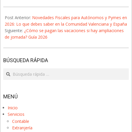
Lo que debes
2026-
saber en la
Comunidad
01-
Post Anterior:
Novedades Fiscales para Autónomos y Pymes en
Valenciana y
13
2026: Lo que debes saber en la Comunidad Valenciana y España
España
Siguiente:
¿Cómo se pagan las vacaciones si hay ampliaciones
de jornada? Guía 2026
BÚSQUEDA RÁPIDA
Search
MENÚ
Inicio
Servicios
Contable
Extranjería