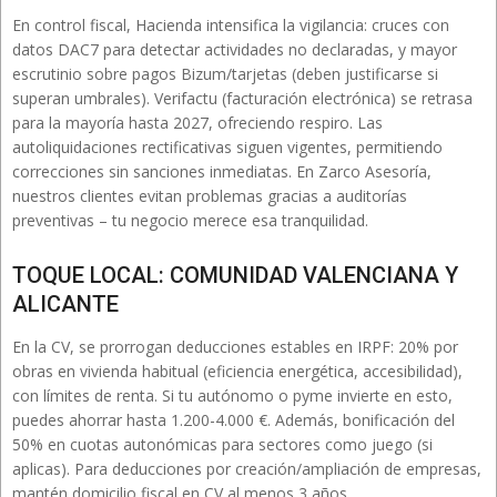
En control fiscal, Hacienda intensifica la vigilancia: cruces con
datos DAC7 para detectar actividades no declaradas, y mayor
escrutinio sobre pagos Bizum/tarjetas (deben justificarse si
superan umbrales). Verifactu (facturación electrónica) se retrasa
para la mayoría hasta 2027, ofreciendo respiro. Las
autoliquidaciones rectificativas siguen vigentes, permitiendo
correcciones sin sanciones inmediatas. En Zarco Asesoría,
nuestros clientes evitan problemas gracias a auditorías
preventivas – tu negocio merece esa tranquilidad.
TOQUE LOCAL: COMUNIDAD VALENCIANA Y
ALICANTE
En la CV, se prorrogan deducciones estables en IRPF: 20% por
obras en vivienda habitual (eficiencia energética, accesibilidad),
con límites de renta. Si tu autónomo o pyme invierte en esto,
puedes ahorrar hasta 1.200-4.000 €. Además, bonificación del
50% en cuotas autonómicas para sectores como juego (si
aplicas). Para deducciones por creación/ampliación de empresas,
mantén domicilio fiscal en CV al menos 3 años.