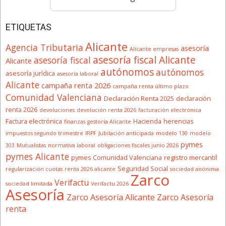
ETIQUETAS
Alicante
Agencia Tributaria
asesoría
Alicante empresas
asesoría fiscal Alicante
asesoría fiscal
Alicante
autónomos
autónomos
asesoría jurídica
asesoría laboral
Alicante
campaña renta 2026
campaña renta último plazo
Comunidad Valenciana
Declaración Renta 2025
declaración
renta 2026
devoluciones
devolución renta 2026
facturación electrónica
Factura electrónica
Hacienda
herencias
finanzas
gestoría Alicante
impuestos segundo trimestre
IRPF
Jubilación anticipada
modelo 130
modelo
pymes
303
Mutualistas
normativa laboral
obligaciones fiscales junio 2026
pymes Alicante
pymes Comunidad Valenciana
registro mercantil
Seguridad Social
regularización cuotas
renta 2026 alicante
sociedad anónima
Zarco
Verifactu
sociedad limitada
Verifactu 2026
Asesoría
Zarco Asesoría Alicante
Zarco Asesoría
renta