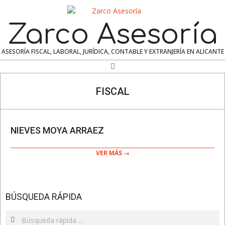
Skip
to
Zarco Asesoría
content
ASESORÍA FISCAL, LABORAL, JURÍDICA, CONTABLE Y EXTRANJERÍA EN ALICANTE
Search
Navigation
Menu
FISCAL
NIEVES MOYA ARRAEZ
2025-
03-
VER MÁS →
18
BÚSQUEDA RÁPIDA
Search