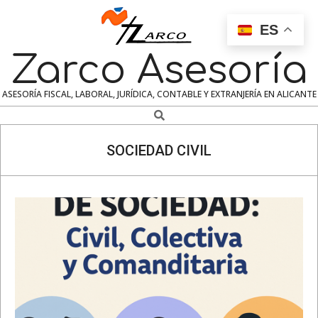
Skip
to
ES
content
Zarco Asesoría
ASESORÍA FISCAL, LABORAL, JURÍDICA, CONTABLE Y EXTRANJERÍA EN ALICANTE
Search
Navigation
Menu
SOCIEDAD CIVIL