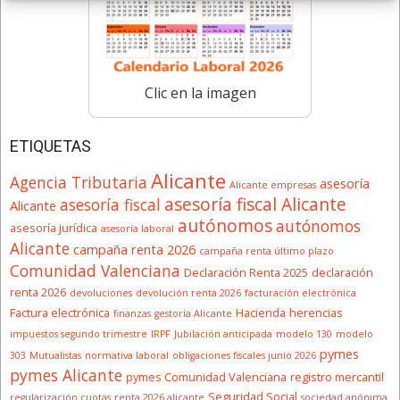
Clic en la imagen
ETIQUETAS
Alicante
Agencia Tributaria
asesoría
Alicante empresas
asesoría fiscal Alicante
asesoría fiscal
Alicante
autónomos
autónomos
asesoría jurídica
asesoría laboral
Alicante
campaña renta 2026
campaña renta último plazo
Comunidad Valenciana
Declaración Renta 2025
declaración
renta 2026
devoluciones
devolución renta 2026
facturación electrónica
Factura electrónica
Hacienda
herencias
finanzas
gestoría Alicante
impuestos segundo trimestre
IRPF
Jubilación anticipada
modelo 130
modelo
pymes
303
Mutualistas
normativa laboral
obligaciones fiscales junio 2026
pymes Alicante
pymes Comunidad Valenciana
registro mercantil
Seguridad Social
regularización cuotas
renta 2026 alicante
sociedad anónima