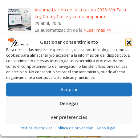
Automatización de facturas en 2026: VeriFactu,
Ley Crea y Crece y cómo prepararte
29 abril, 2026
La automatización de la
>Leer más >>
Gestionar consentimiento
Campaña de la Renta 2026: Cómo protegerte de
Para ofrecer las mejores experiencias, utilizamos tecnologías como las
las estafas de Hacienda
cookies para almacenar y/o acceder a la información del dispositivo. El
28 abril, 2026
consentimiento de estas tecnologías nos permitirá procesar datos
Con el inicio de la Campaña de la
>Leer más >>
como el comportamiento de navegación o las identificaciones únicas
en este sitio. No consentir o retirar el consentimiento, puede afectar
negativamente a ciertas características y funciones.
Aceptar
Calendario Laboral 2026
Denegar
- Comunidad Valenciana
Ver preferencias
Política de cookies
Política de privacidad
Aviso legal