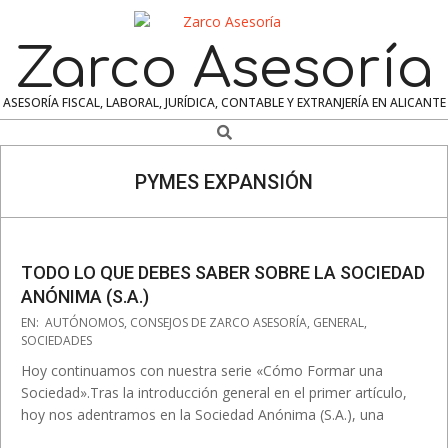
Skip
to
Zarco Asesoría
content
ASESORÍA FISCAL, LABORAL, JURÍDICA, CONTABLE Y EXTRANJERÍA EN ALICANTE
Search
Navigation
Menu
PYMES EXPANSIÓN
TODO LO QUE DEBES SABER SOBRE LA SOCIEDAD
ANÓNIMA (S.A.)
2025-
EN:
AUTÓNOMOS
,
CONSEJOS DE ZARCO ASESORÍA
,
GENERAL
,
08-
SOCIEDADES
08
Hoy continuamos con nuestra serie «Cómo Formar una
Sociedad».Tras la introducción general en el primer artículo,
hoy nos adentramos en la Sociedad Anónima (S.A.), una