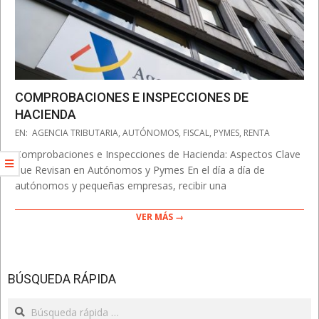
COMPROBACIONES E INSPECCIONES DE
HACIENDA
2026-
EN:
AGENCIA TRIBUTARIA
,
AUTÓNOMOS
,
FISCAL
,
PYMES
,
RENTA
02-
Comprobaciones e Inspecciones de Hacienda: Aspectos Clave
28
que Revisan en Autónomos y Pymes En el día a día de
autónomos y pequeñas empresas, recibir una
VER MÁS →
BÚSQUEDA RÁPIDA
Search