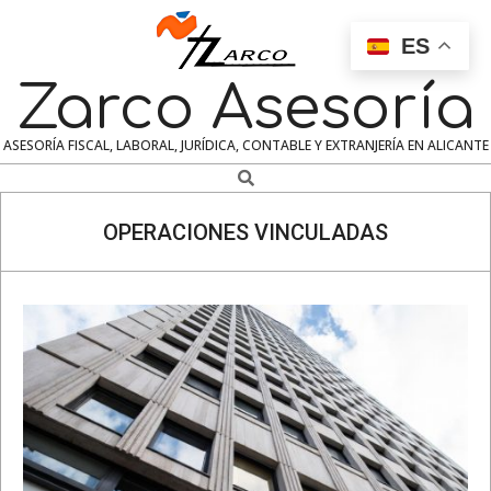
Skip
to
ES
content
Zarco Asesoría
ASESORÍA FISCAL, LABORAL, JURÍDICA, CONTABLE Y EXTRANJERÍA EN ALICANTE
Search
Navigation
Menu
OPERACIONES VINCULADAS