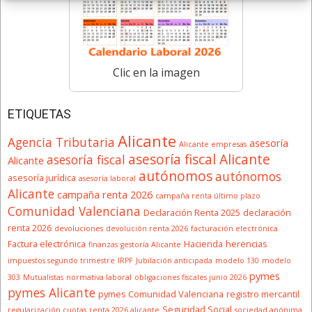
Clic en la imagen
ETIQUETAS
Alicante
Agencia Tributaria
asesoría
Alicante empresas
asesoría fiscal Alicante
asesoría fiscal
Alicante
autónomos
autónomos
asesoría jurídica
asesoría laboral
Alicante
campaña renta 2026
campaña renta último plazo
Comunidad Valenciana
Declaración Renta 2025
declaración
renta 2026
devoluciones
devolución renta 2026
facturación electrónica
Factura electrónica
Hacienda
herencias
finanzas
gestoría Alicante
impuestos segundo trimestre
IRPF
Jubilación anticipada
modelo 130
modelo
pymes
303
Mutualistas
normativa laboral
obligaciones fiscales junio 2026
pymes Alicante
pymes Comunidad Valenciana
registro mercantil
Seguridad Social
regularización cuotas
renta 2026 alicante
sociedad anónima