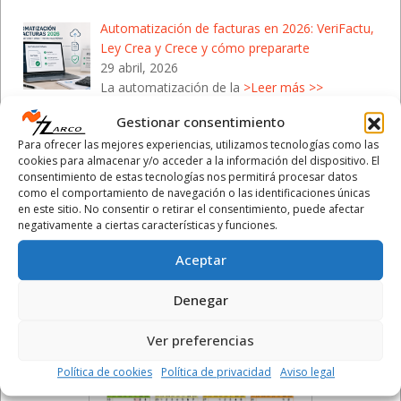
Automatización de facturas en 2026: VeriFactu,
Ley Crea y Crece y cómo prepararte
29 abril, 2026
La automatización de la
>Leer más >>
Gestionar consentimiento
Campaña de la Renta 2026: Cómo protegerte de
Para ofrecer las mejores experiencias, utilizamos tecnologías como las
las estafas de Hacienda
cookies para almacenar y/o acceder a la información del dispositivo. El
28 abril, 2026
consentimiento de estas tecnologías nos permitirá procesar datos
Con el inicio de la Campaña de la
>Leer más >>
como el comportamiento de navegación o las identificaciones únicas
en este sitio. No consentir o retirar el consentimiento, puede afectar
negativamente a ciertas características y funciones.
Aceptar
Calendario Laboral 2026
Denegar
- Comunidad Valenciana
Ver preferencias
Política de cookies
Política de privacidad
Aviso legal