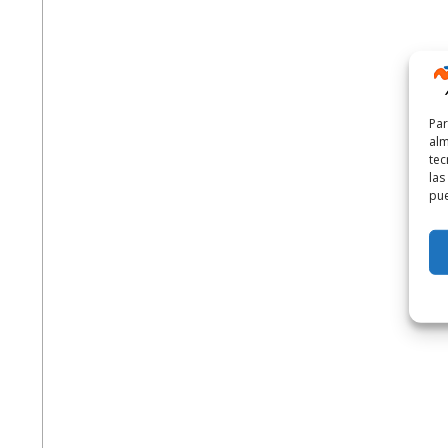
Par
alm
tec
las
pue