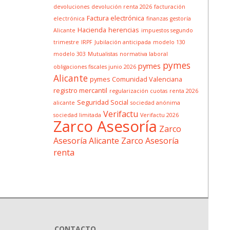
devoluciones
devolución renta 2026
facturación
Factura electrónica
electrónica
finanzas
gestoría
Hacienda
herencias
Alicante
impuestos segundo
trimestre
IRPF
Jubilación anticipada
modelo 130
modelo 303
Mutualistas
normativa laboral
pymes
pymes
obligaciones fiscales junio 2026
Alicante
pymes Comunidad Valenciana
registro mercantil
regularización cuotas
renta 2026
Seguridad Social
alicante
sociedad anónima
Verifactu
sociedad limitada
Verifactu 2026
Zarco Asesoría
Zarco
Asesoría Alicante
Zarco Asesoría
renta
CONTACTO