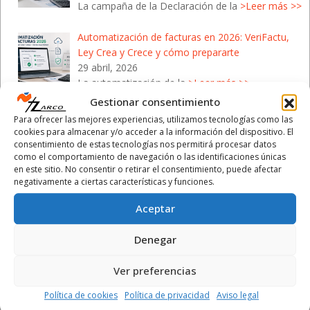
La campaña de la Declaración de la
>Leer más >>
Automatización de facturas en 2026: VeriFactu,
Ley Crea y Crece y cómo prepararte
29 abril, 2026
La automatización de la
>Leer más >>
Gestionar consentimiento
Campaña de la Renta 2026: Cómo protegerte de
Para ofrecer las mejores experiencias, utilizamos tecnologías como las
las estafas de Hacienda
cookies para almacenar y/o acceder a la información del dispositivo. El
28 abril, 2026
consentimiento de estas tecnologías nos permitirá procesar datos
como el comportamiento de navegación o las identificaciones únicas
Con el inicio de la Campaña de la
>Leer más >>
en este sitio. No consentir o retirar el consentimiento, puede afectar
negativamente a ciertas características y funciones.
Aceptar
Denegar
Calendario Laboral 2026
- Comunidad Valenciana
Ver preferencias
Política de cookies
Política de privacidad
Aviso legal