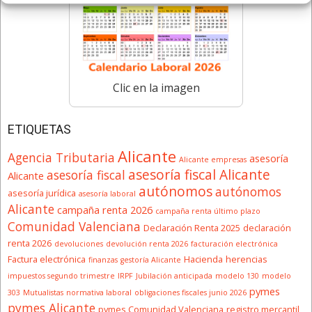
Clic en la imagen
ETIQUETAS
Alicante
Agencia Tributaria
asesoría
Alicante empresas
asesoría fiscal Alicante
asesoría fiscal
Alicante
autónomos
autónomos
asesoría jurídica
asesoría laboral
Alicante
campaña renta 2026
campaña renta último plazo
Comunidad Valenciana
Declaración Renta 2025
declaración
renta 2026
devoluciones
devolución renta 2026
facturación electrónica
Factura electrónica
Hacienda
herencias
finanzas
gestoría Alicante
impuestos segundo trimestre
IRPF
Jubilación anticipada
modelo 130
modelo
pymes
303
Mutualistas
normativa laboral
obligaciones fiscales junio 2026
pymes Alicante
pymes Comunidad Valenciana
registro mercantil