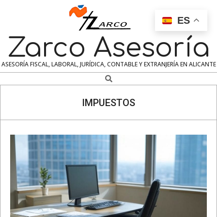
Skip
to
ES
content
Zarco Asesoría
ASESORÍA FISCAL, LABORAL, JURÍDICA, CONTABLE Y EXTRANJERÍA EN ALICANTE
Search
Navigation
Menu
IMPUESTOS