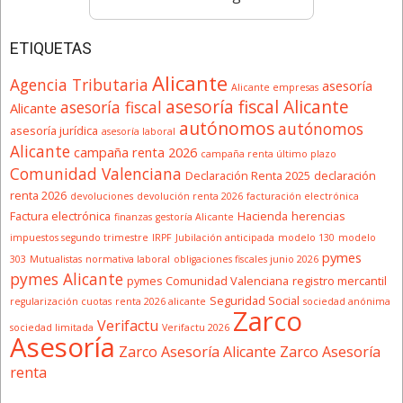
ETIQUETAS
Alicante
Agencia Tributaria
asesoría
Alicante empresas
asesoría fiscal Alicante
asesoría fiscal
Alicante
autónomos
autónomos
asesoría jurídica
asesoría laboral
Alicante
campaña renta 2026
campaña renta último plazo
Comunidad Valenciana
Declaración Renta 2025
declaración
renta 2026
devoluciones
devolución renta 2026
facturación electrónica
Factura electrónica
Hacienda
herencias
finanzas
gestoría Alicante
impuestos segundo trimestre
IRPF
Jubilación anticipada
modelo 130
modelo
pymes
303
Mutualistas
normativa laboral
obligaciones fiscales junio 2026
pymes Alicante
pymes Comunidad Valenciana
registro mercantil
Seguridad Social
regularización cuotas
renta 2026 alicante
sociedad anónima
Zarco
Verifactu
sociedad limitada
Verifactu 2026
Asesoría
Zarco Asesoría Alicante
Zarco Asesoría
renta