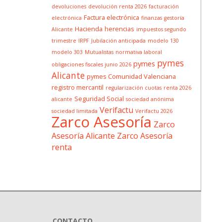
devoluciones
devolución renta 2026
facturación
Factura electrónica
electrónica
finanzas
gestoría
Hacienda
herencias
Alicante
impuestos segundo
trimestre
IRPF
Jubilación anticipada
modelo 130
modelo 303
Mutualistas
normativa laboral
pymes
pymes
obligaciones fiscales junio 2026
Alicante
pymes Comunidad Valenciana
registro mercantil
regularización cuotas
renta 2026
Seguridad Social
alicante
sociedad anónima
Verifactu
sociedad limitada
Verifactu 2026
Zarco Asesoría
Zarco
Asesoría Alicante
Zarco Asesoría
renta
CONTACTO