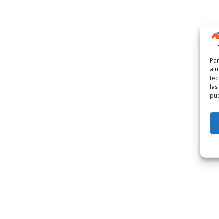
Par
alm
tec
las
pue