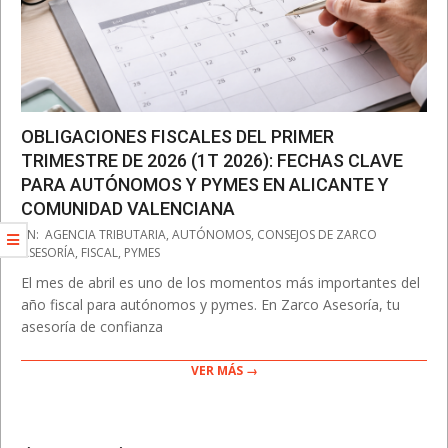
OBLIGACIONES FISCALES DEL PRIMER
TRIMESTRE DE 2026 (1T 2026): FECHAS CLAVE
PARA AUTÓNOMOS Y PYMES EN ALICANTE Y
COMUNIDAD VALENCIANA
2026-
EN:
AGENCIA TRIBUTARIA
,
AUTÓNOMOS
,
CONSEJOS DE ZARCO
03-
ASESORÍA
,
FISCAL
,
PYMES
30
El mes de abril es uno de los momentos más importantes del
año fiscal para autónomos y pymes. En Zarco Asesoría, tu
asesoría de confianza
VER MÁS →