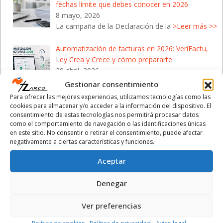
fechas límite que debes conocer en 2026
8 mayo, 2026
La campaña de la Declaración de la
>Leer más >>
Automatización de facturas en 2026: VeriFactu,
Ley Crea y Crece y cómo prepararte
29 abril, 2026
La automatización de la
>Leer más >>
Gestionar consentimiento
Para ofrecer las mejores experiencias, utilizamos tecnologías como las
Campaña de la Renta 2026: Cómo protegerte de
cookies para almacenar y/o acceder a la información del dispositivo. El
las estafas de Hacienda
consentimiento de estas tecnologías nos permitirá procesar datos
como el comportamiento de navegación o las identificaciones únicas
28 abril, 2026
en este sitio. No consentir o retirar el consentimiento, puede afectar
Con el inicio de la Campaña de la
>Leer más >>
negativamente a ciertas características y funciones.
Aceptar
Denegar
Calendario Laboral 2026
Ver preferencias
- Comunidad Valenciana