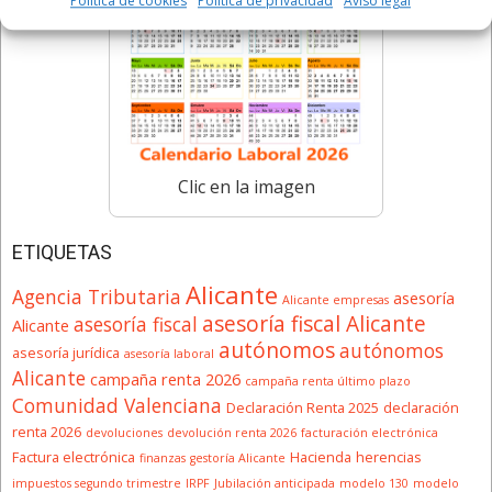
Política de cookies
Política de privacidad
Aviso legal
Clic en la imagen
ETIQUETAS
Alicante
Agencia Tributaria
asesoría
Alicante empresas
asesoría fiscal Alicante
asesoría fiscal
Alicante
autónomos
autónomos
asesoría jurídica
asesoría laboral
Alicante
campaña renta 2026
campaña renta último plazo
Comunidad Valenciana
Declaración Renta 2025
declaración
renta 2026
devoluciones
devolución renta 2026
facturación electrónica
Factura electrónica
Hacienda
herencias
finanzas
gestoría Alicante
impuestos segundo trimestre
IRPF
Jubilación anticipada
modelo 130
modelo