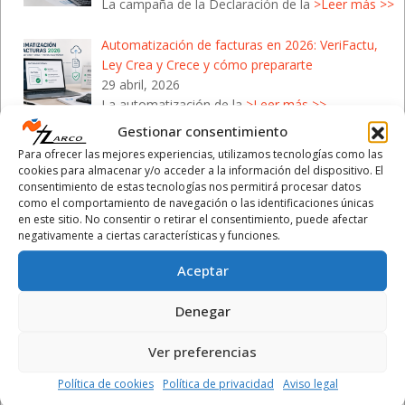
La campaña de la Declaración de la
>Leer más >>
Automatización de facturas en 2026: VeriFactu,
Ley Crea y Crece y cómo prepararte
29 abril, 2026
La automatización de la
>Leer más >>
Gestionar consentimiento
Campaña de la Renta 2026: Cómo protegerte de
Para ofrecer las mejores experiencias, utilizamos tecnologías como las
las estafas de Hacienda
cookies para almacenar y/o acceder a la información del dispositivo. El
28 abril, 2026
consentimiento de estas tecnologías nos permitirá procesar datos
como el comportamiento de navegación o las identificaciones únicas
Con el inicio de la Campaña de la
>Leer más >>
en este sitio. No consentir o retirar el consentimiento, puede afectar
negativamente a ciertas características y funciones.
Aceptar
Denegar
Calendario Laboral 2026
- Comunidad Valenciana
Ver preferencias
Política de cookies
Política de privacidad
Aviso legal