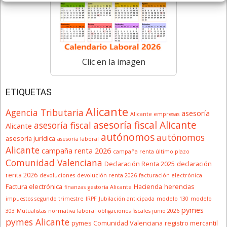
Clic en la imagen
ETIQUETAS
Alicante
Agencia Tributaria
asesoría
Alicante empresas
asesoría fiscal Alicante
asesoría fiscal
Alicante
autónomos
autónomos
asesoría jurídica
asesoría laboral
Alicante
campaña renta 2026
campaña renta último plazo
Comunidad Valenciana
Declaración Renta 2025
declaración
renta 2026
devoluciones
devolución renta 2026
facturación electrónica
Factura electrónica
Hacienda
herencias
finanzas
gestoría Alicante
impuestos segundo trimestre
IRPF
Jubilación anticipada
modelo 130
modelo
pymes
303
Mutualistas
normativa laboral
obligaciones fiscales junio 2026
pymes Alicante
pymes Comunidad Valenciana
registro mercantil