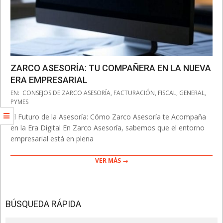
ZARCO ASESORÍA: TU COMPAÑERA EN LA NUEVA
ERA EMPRESARIAL
2025-
EN:
CONSEJOS DE ZARCO ASESORÍA
,
FACTURACIÓN
,
FISCAL
,
GENERAL
,
06-
PYMES
17
El Futuro de la Asesoría: Cómo Zarco Asesoría te Acompaña
en la Era Digital En Zarco Asesoría, sabemos que el entorno
empresarial está en plena
VER MÁS →
BÚSQUEDA RÁPIDA
Search