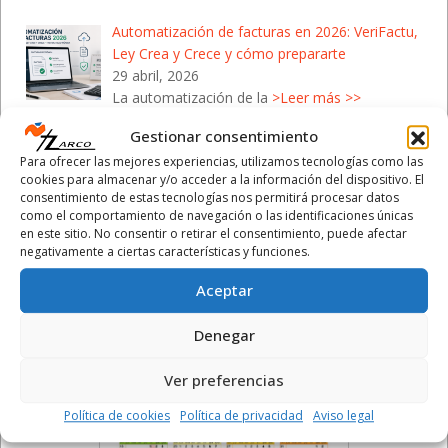
Automatización de facturas en 2026: VeriFactu,
Ley Crea y Crece y cómo prepararte
29 abril, 2026
La automatización de la
>Leer más >>
Gestionar consentimiento
Campaña de la Renta 2026: Cómo protegerte de
Para ofrecer las mejores experiencias, utilizamos tecnologías como las
las estafas de Hacienda
cookies para almacenar y/o acceder a la información del dispositivo. El
28 abril, 2026
consentimiento de estas tecnologías nos permitirá procesar datos
Con el inicio de la Campaña de la
>Leer más >>
como el comportamiento de navegación o las identificaciones únicas
en este sitio. No consentir o retirar el consentimiento, puede afectar
negativamente a ciertas características y funciones.
Aceptar
Calendario Laboral 2026
Denegar
- Comunidad Valenciana
Ver preferencias
Política de cookies
Política de privacidad
Aviso legal