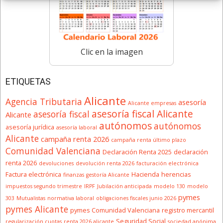
Clic en la imagen
ETIQUETAS
Alicante
Agencia Tributaria
asesoría
Alicante empresas
asesoría fiscal Alicante
asesoría fiscal
Alicante
autónomos
autónomos
asesoría jurídica
asesoría laboral
Alicante
campaña renta 2026
campaña renta último plazo
Comunidad Valenciana
Declaración Renta 2025
declaración
renta 2026
devoluciones
devolución renta 2026
facturación electrónica
Factura electrónica
Hacienda
herencias
finanzas
gestoría Alicante
impuestos segundo trimestre
IRPF
Jubilación anticipada
modelo 130
modelo
pymes
303
Mutualistas
normativa laboral
obligaciones fiscales junio 2026
pymes Alicante
pymes Comunidad Valenciana
registro mercantil
Seguridad Social
regularización cuotas
renta 2026 alicante
sociedad anónima