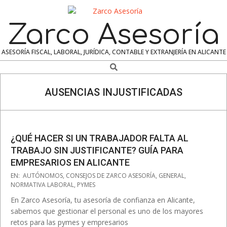
Skip
to
Zarco Asesoría
content
ASESORÍA FISCAL, LABORAL, JURÍDICA, CONTABLE Y EXTRANJERÍA EN ALICANTE
Search
Navigation
Menu
AUSENCIAS INJUSTIFICADAS
¿QUÉ HACER SI UN TRABAJADOR FALTA AL
TRABAJO SIN JUSTIFICANTE? GUÍA PARA
EMPRESARIOS EN ALICANTE
2025-
EN:
AUTÓNOMOS
,
CONSEJOS DE ZARCO ASESORÍA
,
GENERAL
,
07-
NORMATIVA LABORAL
,
PYMES
21
En Zarco Asesoría, tu asesoría de confianza en Alicante,
sabemos que gestionar el personal es uno de los mayores
retos para las pymes y empresarios