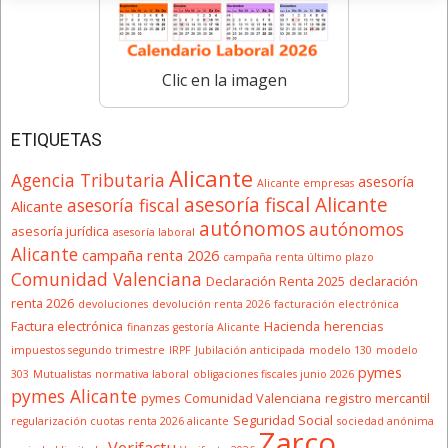
Clic en la imagen
ETIQUETAS
Alicante
Agencia Tributaria
asesoría
Alicante empresas
asesoría fiscal Alicante
asesoría fiscal
Alicante
autónomos
autónomos
asesoría jurídica
asesoría laboral
Alicante
campaña renta 2026
campaña renta último plazo
Comunidad Valenciana
Declaración Renta 2025
declaración
renta 2026
devoluciones
devolución renta 2026
facturación electrónica
Factura electrónica
Hacienda
herencias
finanzas
gestoría Alicante
impuestos segundo trimestre
IRPF
Jubilación anticipada
modelo 130
modelo
pymes
303
Mutualistas
normativa laboral
obligaciones fiscales junio 2026
pymes Alicante
pymes Comunidad Valenciana
registro mercantil
Seguridad Social
regularización cuotas
renta 2026 alicante
sociedad anónima
Zarco
Verifactu