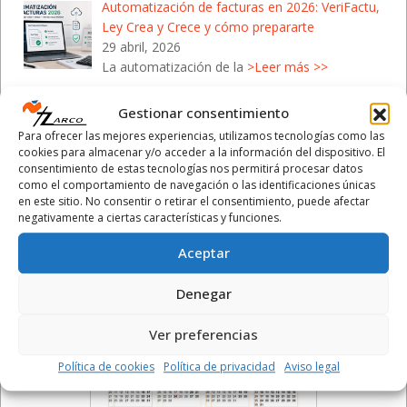
Automatización de facturas en 2026: VeriFactu,
Ley Crea y Crece y cómo prepararte
29 abril, 2026
La automatización de la
>Leer más >>
Campaña de la Renta 2026: Cómo protegerte de
Gestionar consentimiento
las estafas de Hacienda
Para ofrecer las mejores experiencias, utilizamos tecnologías como las
28 abril, 2026
cookies para almacenar y/o acceder a la información del dispositivo. El
Con el inicio de la Campaña de la
>Leer más >>
consentimiento de estas tecnologías nos permitirá procesar datos
como el comportamiento de navegación o las identificaciones únicas
en este sitio. No consentir o retirar el consentimiento, puede afectar
negativamente a ciertas características y funciones.
Aceptar
Calendario Laboral 2026
Denegar
- Comunidad Valenciana
Ver preferencias
Política de cookies
Política de privacidad
Aviso legal