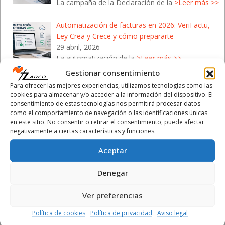
La campaña de la Declaración de la
>Leer más >>
Automatización de facturas en 2026: VeriFactu,
Ley Crea y Crece y cómo prepararte
29 abril, 2026
La automatización de la
>Leer más >>
Gestionar consentimiento
Campaña de la Renta 2026: Cómo protegerte de
Para ofrecer las mejores experiencias, utilizamos tecnologías como las
las estafas de Hacienda
cookies para almacenar y/o acceder a la información del dispositivo. El
28 abril, 2026
consentimiento de estas tecnologías nos permitirá procesar datos
como el comportamiento de navegación o las identificaciones únicas
Con el inicio de la Campaña de la
>Leer más >>
en este sitio. No consentir o retirar el consentimiento, puede afectar
negativamente a ciertas características y funciones.
Aceptar
Denegar
Calendario Laboral 2026
- Comunidad Valenciana
Ver preferencias
Política de cookies
Política de privacidad
Aviso legal