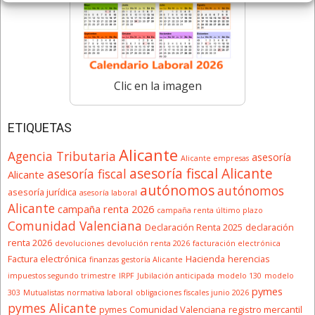
Clic en la imagen
ETIQUETAS
Alicante
Agencia Tributaria
asesoría
Alicante empresas
asesoría fiscal Alicante
asesoría fiscal
Alicante
autónomos
autónomos
asesoría jurídica
asesoría laboral
Alicante
campaña renta 2026
campaña renta último plazo
Comunidad Valenciana
Declaración Renta 2025
declaración
renta 2026
devoluciones
devolución renta 2026
facturación electrónica
Factura electrónica
Hacienda
herencias
finanzas
gestoría Alicante
impuestos segundo trimestre
IRPF
Jubilación anticipada
modelo 130
modelo
pymes
303
Mutualistas
normativa laboral
obligaciones fiscales junio 2026
pymes Alicante
pymes Comunidad Valenciana
registro mercantil