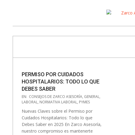
Skip
to
content
Navigation
Menu
PERMISO POR CUIDADOS
HOSPITALARIOS: TODO LO QUE
DEBES SABER
2025-
EN:
CONSEJOS DE ZARCO ASESORÍA
,
GENERAL
,
06-
LABORAL
,
NORMATIVA LABORAL
,
PYMES
25
Nuevas Claves sobre el Permiso por
Cuidados Hospitalarios: Todo lo que
Debes Saber en 2025 En Zarco Asesoría,
nuestro compromiso es mantenerte