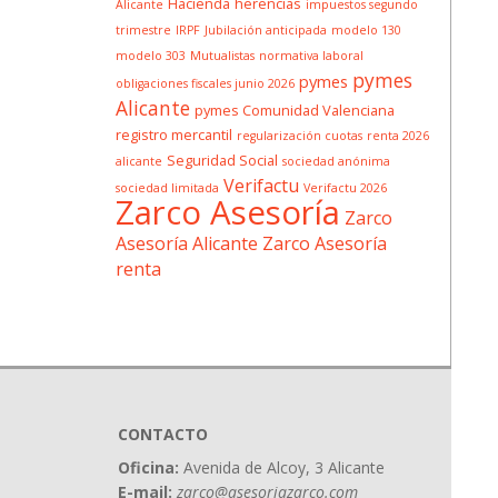
Hacienda
herencias
Alicante
impuestos segundo
trimestre
IRPF
Jubilación anticipada
modelo 130
modelo 303
Mutualistas
normativa laboral
pymes
pymes
obligaciones fiscales junio 2026
Alicante
pymes Comunidad Valenciana
registro mercantil
regularización cuotas
renta 2026
Seguridad Social
alicante
sociedad anónima
Verifactu
sociedad limitada
Verifactu 2026
Zarco Asesoría
Zarco
Asesoría Alicante
Zarco Asesoría
renta
CONTACTO
Oficina:
Avenida de Alcoy, 3 Alicante
E-mail:
zarco@asesoriazarco.com