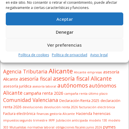
en este sitio. No consentir o retirar el consentimiento, puede afectar
negativamente a ciertas características y funciones.
Aceptar
Denegar
Clic en la imagen
Ver preferencias
Política de cookies
Política de privacidad
Aviso legal
ETIQUETAS
Alicante
Agencia Tributaria
asesoría
Alicante empresas
asesoría fiscal Alicante
asesoría fiscal
Alicante
autónomos
autónomos
asesoría jurídica
asesoría laboral
Alicante
campaña renta 2026
campaña renta último plazo
Comunidad Valenciana
Declaración Renta 2025
declaración
renta 2026
devoluciones
devolución renta 2026
facturación electrónica
Factura electrónica
Hacienda
herencias
finanzas
gestoría Alicante
impuestos segundo trimestre
IRPF
Jubilación anticipada
modelo 130
modelo
pymes
303
Mutualistas
normativa laboral
obligaciones fiscales junio 2026