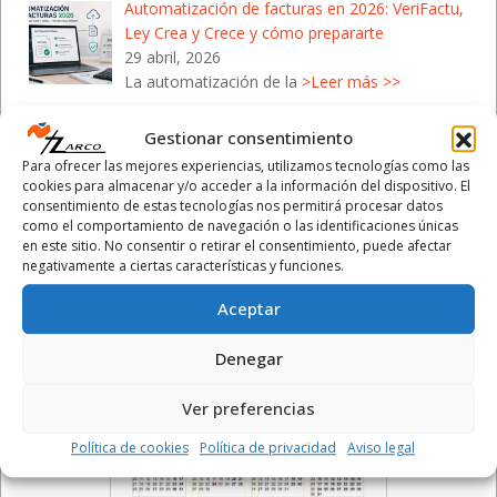
Automatización de facturas en 2026: VeriFactu,
Ley Crea y Crece y cómo prepararte
29 abril, 2026
La automatización de la
>Leer más >>
Campaña de la Renta 2026: Cómo protegerte de
Gestionar consentimiento
las estafas de Hacienda
Para ofrecer las mejores experiencias, utilizamos tecnologías como las
28 abril, 2026
cookies para almacenar y/o acceder a la información del dispositivo. El
Con el inicio de la Campaña de la
>Leer más >>
consentimiento de estas tecnologías nos permitirá procesar datos
como el comportamiento de navegación o las identificaciones únicas
en este sitio. No consentir o retirar el consentimiento, puede afectar
negativamente a ciertas características y funciones.
Aceptar
Calendario Laboral 2026
Denegar
- Comunidad Valenciana
Ver preferencias
Política de cookies
Política de privacidad
Aviso legal