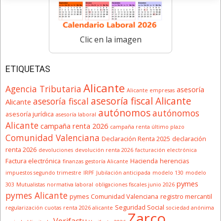
Clic en la imagen
ETIQUETAS
Alicante
Agencia Tributaria
asesoría
Alicante empresas
asesoría fiscal Alicante
asesoría fiscal
Alicante
autónomos
autónomos
asesoría jurídica
asesoría laboral
Alicante
campaña renta 2026
campaña renta último plazo
Comunidad Valenciana
Declaración Renta 2025
declaración
renta 2026
devoluciones
devolución renta 2026
facturación electrónica
Factura electrónica
Hacienda
herencias
finanzas
gestoría Alicante
impuestos segundo trimestre
IRPF
Jubilación anticipada
modelo 130
modelo
pymes
303
Mutualistas
normativa laboral
obligaciones fiscales junio 2026
pymes Alicante
pymes Comunidad Valenciana
registro mercantil
Seguridad Social
regularización cuotas
renta 2026 alicante
sociedad anónima
Zarco
Verifactu