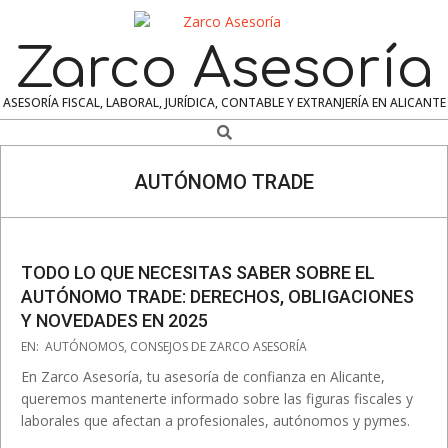
Skip
to
Zarco Asesoría
content
ASESORÍA FISCAL, LABORAL, JURÍDICA, CONTABLE Y EXTRANJERÍA EN ALICANTE
Search
Navigation
Menu
AUTÓNOMO TRADE
TODO LO QUE NECESITAS SABER SOBRE EL
AUTÓNOMO TRADE: DERECHOS, OBLIGACIONES
Y NOVEDADES EN 2025
2025-
EN:
AUTÓNOMOS
,
CONSEJOS DE ZARCO ASESORÍA
07-
En Zarco Asesoría, tu asesoría de confianza en Alicante,
16
queremos mantenerte informado sobre las figuras fiscales y
laborales que afectan a profesionales, autónomos y pymes.